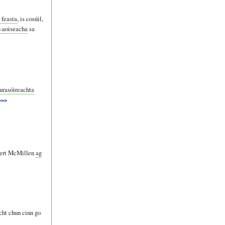
 feasta
, is cosúil,
-aoiseacha
sa
turasóireachta
»»»
bert McMillen
ag
cht chun cinn go