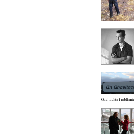
Gaeltachta i
mblianta