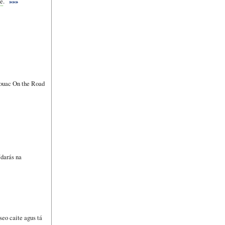
be
.
»»»
ouac On the Road
darás na
seo caite agus tá