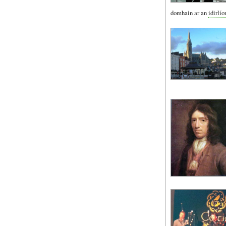
domhain ar an
idirlío