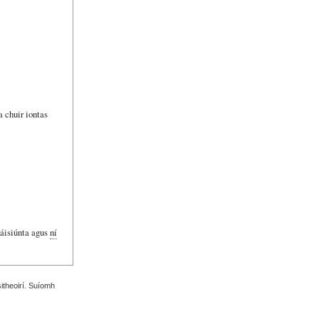
 chuir iontas
náisiúnta agus
ní
sitheoirí. Suíomh