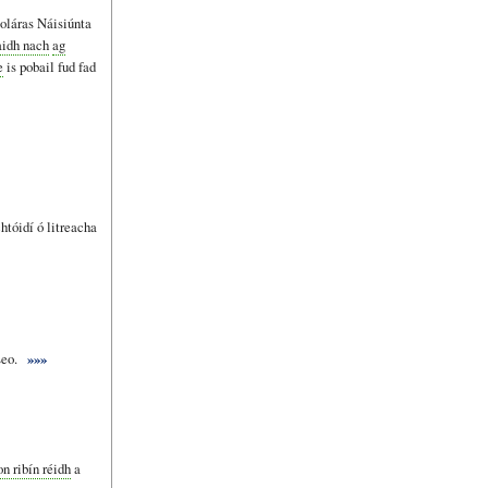
oláras Náisiúnta
aidh nach
ag
e
is pobail fud fad
htóidí ó litreacha
seo.
»»»
on ribín réidh
a