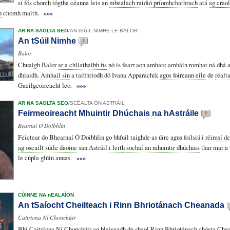
sí fós chomh tógtha céanna leis an
mbealach raidió príomhchathrach
atá
ag crao
n
chomh maith.
»»»
AR NA SAOLTA SEO
/
AN tSÚIL NIMHE LE BALOR
An tSúil Nimhe
1
Balor
Chuaigh Balor
ar a chliathaibh fis
nó is fearr aon amharc amháin romhat ná dhá 
dhiaidh.
Amhail sin
a taibhríodh dó Ivana Apparachik
agus foireann eile
de
réalt
Gaeilgeoireacht leo.
»»»
AR NA SAOLTA SEO
/
SCÉALTA ÓN ASTRÁIL
Feirmeoireacht Mhuintir Dhúchais na hAstráile
6
Bearnaí Ó Doibhlin
Feictear do Bhearnaí Ó Doibhlin go bhfuil taighde as úire agus foilsiú
i réimsí d
ag oscailt súile daoine
san Astráil
i leith
sochaí an mhuintir dhúchais
thar mar a 
le cúpla glúin anuas.
»»»
CÚINNE NA nEALAÍON
An tSaíocht Cheilteach i Rinn Bhriotánach Cheanada
Caitríona Ní Chonchúir
Bhí Caitríona Ní Chonchúir ag blaiseadh de
shaol Rinn Bhriotánach
chósta Chea