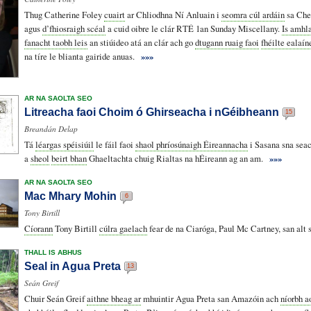
Thug Catherine Foley
cuairt
ar Chliodhna Ní Anluain i
seomra cúl ardáin
sa Che
agus
d’fhiosraigh scéal
a cuid oibre le clár RTÉ 1an Sunday Miscellany.
Is amhl
fanacht taobh leis
an stiúideo atá an clár ach go
dtugann ruaig faoi
fhéilte ealaín
na tíre le blianta gairide anuas.
»»»
AR NA SAOLTA SEO
Litreacha faoi Choim ó Ghirseacha i nGéibheann
15
Breandán Delap
Tá
léargas spéisiúil
le fáil faoi
shaol phríosúnaigh Éireannacha
i Sasana sna seac
a
sheol
beirt bhan
Ghaeltachta chuig Rialtas na hÉireann ag an am.
»»»
AR NA SAOLTA SEO
Mac Mhary Mohin
6
Tony Birtill
Cíorann
Tony Birtill
cúlra gaelach
fear de na Ciaróga, Paul Mc Cartney, san alt 
THALL IS ABHUS
Seal in Agua Preta
13
Seán Greif
Chuir Seán Greif
aithne bheag ar
mhuintir Agua Preta san Amazóin ach
níorbh a