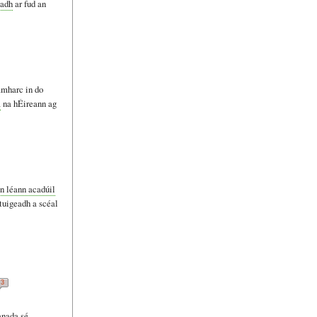
ladh
ar fud an
amharc in do
a
na hÉireann ag
en léann acadúil
tuigeadh a scéal
3
nada sé