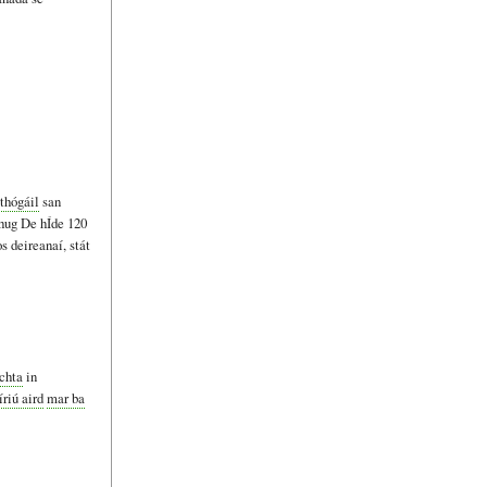
 thógáil
san
hug De hÍde 120
os deireanaí, stát
achta
in
íriú aird
mar ba