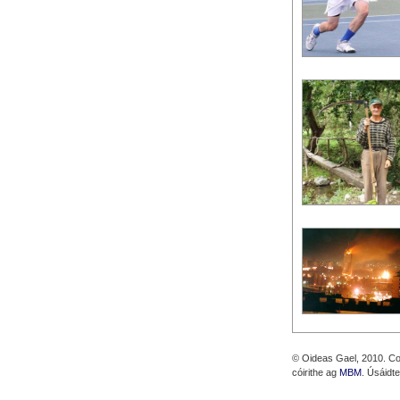
© Oideas Gael, 2010. Cos
cóirithe ag
MBM
. Úsáidt