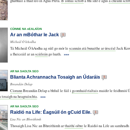
ghabháil a fhad leo in Agua Preta.
B’iomaí scríob
a bhí idir é agus
a cheann scrí
CÚINNE NA nEALAÍON
Ar an mBóthar le Jack
1
Mícheál Ó hAodha
Tá Mícheál Ó hAodha ag súil go mór le
scannán atá bunaithe ar úrscéal
Jack Ker
a fheiceáil ar an
scáileán
go luath.
»»»
AR NA SAOLTA SEO
Blianta Achrannacha Tosaigh an Údaráis
5
Breandán Delap
Cíorann
Breandán Delap a bhfuil le fáil i
gcomhaid rialtais
maidir le feidhmiú Ú
 tosaigh na heagraíochta
.
»»»
AR NA SAOLTA SEO
Raidió na Life: Éagsúil ón gCuid Eile.
1
Lisa Nic an Bhreithimh
Thosaigh Lisa Nic an Bhreithimh ar
thaithí oibre
le Raidió na Life an samhradh 