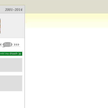
»
 mhí ina dhiaidh