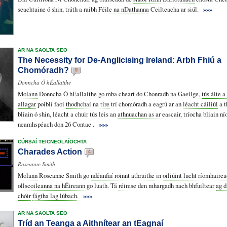
seachtaine ó shin, tráth a raibh
Féile na nDathanna
Ceilteacha ar siúl.
»»»
AR NA SAOLTA SEO
The Necessity for De-Anglicising Ireland: Arbh Fhiú a
Chomóradh?
9
Donncha Ó hÉallaithe
Molann
Donncha Ó hÉallaithe go mba cheart do Chonradh na Gaeilge,
tús áite a
allagar
poiblí faoi
thodhchaí na tíre
trí chomóradh a eagrú ar an
léacht cáiliúl
a t
bliain ó shin, léacht a chuir tús leis an
athnuachan as ar eascair
, tríocha bliain ní
neamhspéach don 26 Contae .
»»»
CÚRSAÍ TEICNEOLAÍOCHTA
Charades Action
4
Roseanne Smith
Molann
Roseanne Smith go
ndéanfaí roinnt athruithe
in
oiliúint lucht ríomhaire
ollscoileanna na hÉireann
go luath. Tá
réimse
den mhargadh nach bhfuiltear
ag d
chóir
fágtha lag lúbach
.
»»»
AR NA SAOLTA SEO
Tríd an Teanga a Aithnítear an tEagnaí