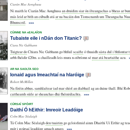
Ciarán Mac Aonghusa
Ní maith le Ciarán Mac Aonghusa
an druidim siar ón ilteangachas
a
bheas ar bun
más leid ar bith
an cúbadh
atá
ar na bacáin
don
Tionscnamh um Theangacha Nua
Bhunscoil
.
»»»
CÚINNE NA nEALAÍON
Tubaiste eile i nDán don Titanic?
1
Ciara Nic Gabhann
Tuigtear do
Chiara Nic Gabhann go bhfuil
scaifte
ó thuaidh
sásta
dul i bhfiontar 
arbh fhéidir £20m. a chailleadh leis mura n-oibríonn sé
mar atá beartaithe
acu.
AR NA SAOLTA SEO
Ionaid agus Imeachtaí na hIaróige
2
Robert McMillen
Na fíréin abhus
,
samhlaítear iad
mar shíol an diabhail
ag an duine thall. Bhí Ro
caitheamh súile ar
sheanchas dhá fhéiniúlachta
.
»»»
CÚRSAÍ SPÓIRT
Daithí Ó hEithir: Imreoir Leadóige
Colm Mac Séalaigh
Tá Colm Mac Séalaigh
den tuairim
go gcloisfimid ainm Dhaithí Uí Eithir ag tea
mór i
gcúrsaí leadóige amach anseo
.
»»»