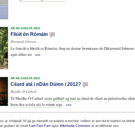
AR NA SAOLTA SEO
Fliúit ón Rómáin
1
Diarmuid Johnson
Le linn dó a bheith sa Rómáin, thug na daoine bronntanas do Dhiarmuid Johnson a
agus áthas air.
»»»
AR NA SAOLTA SEO
Céard atá i nDán Dúinn i 2012?
1
Maidhc Ó Cathail
Tá Maidhc Ó Cathail
sásta
gabháil ag tuar ar
chuid de shaol na polaitíochta idir
haon dea-scéala atá le roinnt aige
.
»»»
c ar chóipeáil. Ní gá go mbeadh na tuairimí a nochtar i m
Beo!
ar aon dul le tuairimí na bhfoil
ear grafaicí de chuid
Fam Fam Fam
agus
Wikimedia Commons
ar an láithreán seo.