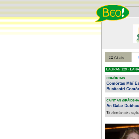
Gluais
EAGRÁN
129 · EANÁ
COMÓRTAIS
Comórtas Mhí E
Buaiteoirí Comó
CAINT AN tSRÁIDBHA
An Galar Dubhac
Tá athruithe móra tagtha 