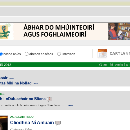
bosca aníos
díreach sa téacs
i bhfolach
«
an mhí roimhe
|
an
IR 2012
anáir
»»»
rtas Mhí na Nollag
»»»
ILE
h i nDúluachair na Bliana
3
»»»
ar an tír seo le blianta anuas, i ngan fhios dúinn......
AGALLAMH BEO
Cliodhna Ní Anluain
1
Catherine Foley