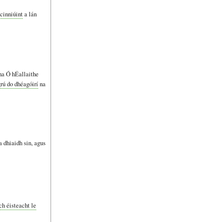
gcinniúint
a lán
ha Ó hÉallaithe
rú do dhéagóirí
na
a dhiaidh sin, agus
ch éisteacht le