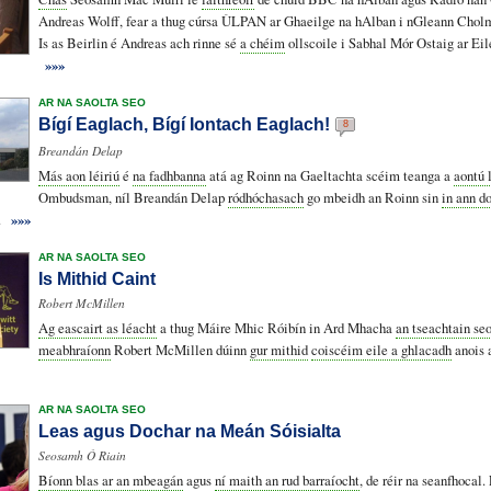
Andreas Wolff, fear a thug cúrsa ÙLPAN ar Ghaeilge na hAlban i nGleann Cholm
Is as Beirlin é Andreas ach rinne sé
a chéim
ollscoile i Sabhal Mór Ostaig ar Ei
»»»
AR NA SAOLTA SEO
Bígí Eaglach, Bígí Iontach Eaglach!
8
Breandán Delap
Más aon léiriú
é
na fadhbanna
atá ag Roinn na Gaeltachta scéim teanga a
aontú 
Ombudsman, níl Breandán Delap
ródhóchasach
go mbeidh an Roinn sin
in ann d
.
»»»
AR NA SAOLTA SEO
Is Mithid Caint
Robert McMillen
Ag eascairt as léacht
a thug Máire Mhic Róibín in Ard Mhacha
an tseachtain seo
meabhraíonn
Robert McMillen dúinn
gur mithid
coiscéim eile a ghlacadh
anois 
AR NA SAOLTA SEO
Leas agus Dochar na Meán Sóisialta
Seosamh Ó Riain
Bíonn blas ar an mbeagán
agus
ní maith an rud barraíocht
, de réir na seanfhocal.