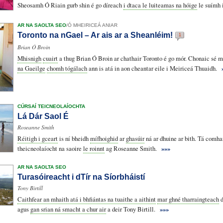
Sheosamh Ó Riain gurb shin é go díreach
i dtaca le luiteamas na hóige
le suímh i
AR NA SAOLTA SEO
/
Ó MHEIRICEÁ ANIAR
Toronto na nGael – Ar ais ar a Sheanléim!
1
Brian Ó Broin
Mhisnigh
cuairt
a thug Brian Ó Broin ar chathair Toronto é go mór. Chonaic sé m
na Gaeilge
chomh tógálach
ann is atá in aon cheantar eile i Meiriceá Thuaidh.
CÚRSAÍ TEICNEOLAÍOCHTA
Lá Dár Saol É
Roseanne Smith
Réitigh i gceart
is ní bheidh
mífhoighid
ar
ghasúir
ná ar dhuine ar bith. Tá comhai
theicneolaíocht na saoire
le roinnt
ag Roseanne Smith.
»»»
AR NA SAOLTA SEO
Turasóireacht i dTír na Síorbháistí
Tony Birtill
Caithfear an mhaith atá i bhfiántas na tuaithe a aithint
mar ghné tharraingteach
d
agus
gan srian ná smacht a chur air
a deir Tony Birtill.
»»»