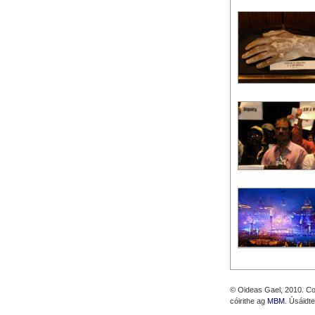
© Oideas Gael, 2010. Cos
cóirithe ag
MBM
. Úsáidt