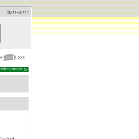
»
 mhí ina dhiaidh
Gaidheal,