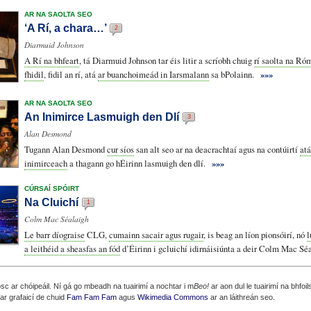
AR NA SAOLTA SEO
‘A Rí, a chara…’
2
Diarmuid Johnson
A Rí na bhfeart
, tá Diarmuid Johnson tar éis litir a scríobh chuig
rí saolta na Ró
fhidil
, fidil an rí, atá
ar buanchoimeád in Iarsmalann
sa bPolainn.
»»»
AR NA SAOLTA SEO
An Inimirce Lasmuigh den Dlí
3
Alan Desmond
Tugann Alan Desmond
cur síos
san alt seo ar na deacrachtaí agus na contúirtí
atá
inimirceach
a thagann go hÉirinn lasmuigh den dlí.
»»»
CÚRSAÍ SPÓIRT
Na Cluichí
1
Colm Mac Séalaigh
Le barr díograise
CLG,
cumainn sacair agus rugair
, is beag an líon pionsóirí, nó
l
a leithéid a sheasfas an fód
d’Éirinn i gcluichí idirnáisiúnta a deir Colm Mac Séa
c ar chóipeáil. Ní gá go mbeadh na tuairimí a nochtar i m
Beo!
ar aon dul le tuairimí na bhfoil
ear grafaicí de chuid
Fam Fam Fam
agus
Wikimedia Commons
ar an láithreán seo.