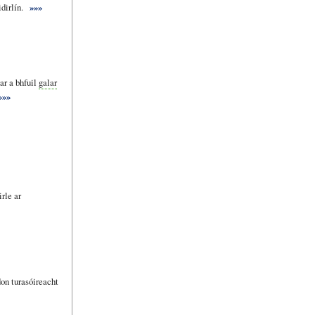
dirlín.
»»»
ar a bhfuil
galar
»»»
rle ar
on turasóireacht