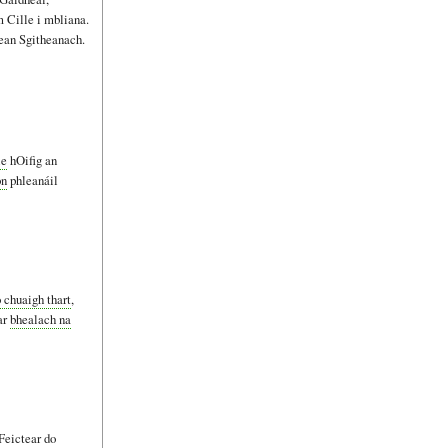
 Cille i mbliana.
lean Sgitheanach.
le
hOifig an
on
phleanáil
 chuaigh thart
,
ar
bhealach na
 Feictear do