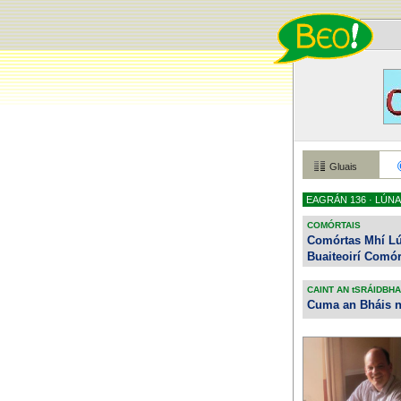
Gluais
EAGRÁN
136 · LÚN
COMÓRTAIS
Comórtas Mhí L
Buaiteoirí Comór
CAINT AN tSRÁIDBHA
Cuma an Bháis 