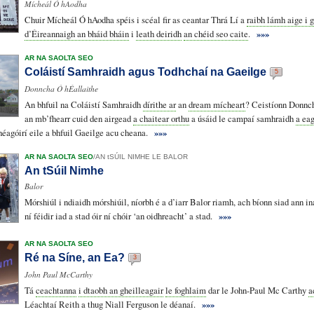
Mícheál Ó hAodha
Chuir Mícheál Ó hAodha spéis i scéal fir as ceantar Thrá Lí a
raibh lámh aige i 
d’Éireannaigh an bháid bháin
i
leath deiridh
an chéid seo caite
.
»»»
AR NA SAOLTA SEO
Coláistí Samhraidh agus Todhchaí na Gaeilge
5
Donncha Ó hÉallaithe
An bhfuil na Coláistí Samhraidh
dírithe ar
an
dream mícheart
? Ceistíonn Donnc
an mb’fhearr cuid den airgead
a chaitear orthu
a úsáid le campaí samhraidh
a eag
éagóirí eile a bhfuil Gaeilge acu cheana.
»»»
AR NA SAOLTA SEO
/
AN tSÚIL NIMHE LE BALOR
An tSúil Nimhe
Balor
Mórshiúl i ndiaidh mórshiúil, níorbh é a d’iarr Balor riamh, ach bíonn siad ann in
ní féidir iad a stad óir ní chóir ‘an oidhreacht’ a stad.
»»»
AR NA SAOLTA SEO
Ré na Síne, an Ea?
3
John Paul McCarthy
Tá
ceachtanna
i dtaobh an gheilleagair
le foghlaim
dar le John-Paul Mc Carthy
a
Léachtaí Reith a thug Niall Ferguson le déanaí.
»»»