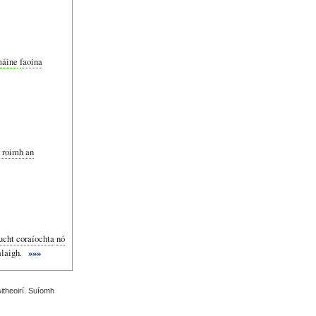
máine
faoina
 roimh an
ucht coraíochta
nó
laigh.
»»»
sitheoirí. Suíomh