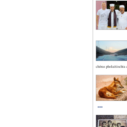
chóras pholaitíochta a
»»»