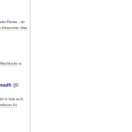
Santo Daime – nó
na hAmasóine
chun
tábhachtacha
sa
ireadh
5
il le fada an lá
tubaiste léi
.