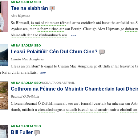
AR NA SAOLTA SEO
Tae na siabhrán
1
Alex Hijmans
Sa Bhrasaíl,
is mó ná riamh an tóir
atá ar na creidimh atá bunaithe ar úsáid tae 
Ayahuasca, mar
is fearr aithne air
san Eoraip. Chuaigh Alex Hijmans go
dufair 
blaiseadh den tae rúndiamhrach seo
.
»»»
AR NA SAOLTA SEO
Leasú Polaitiúil: Cén Dul Chun Cinn?
1
Ciarán Mac Aonghusa
Cleas an philibín
? Is eagal le Ciarán Mac Aonghusa go
dtitfidh ar lár leasuithe 
 bhí ar chlár an rialtais.
»»»
AR NA SAOLTA SEO
/
SCÉALTA ÓN ASTRÁIL
Cothrom na Féinne do Mhuintir Chamberlain faoi Dhe
Bearnaí Ó Doibhlin
Cíorann
Bearnaí Ó Doibhlin san
alt seo
an t-iomrall ceartais ba mheasa
san Astrá
riamh, máthair a
ciontaíodh
agus a
sacadh isteach sa charcair
nuair a
chuimil an 
AR NA SAOLTA SEO
Bill Fuller
1