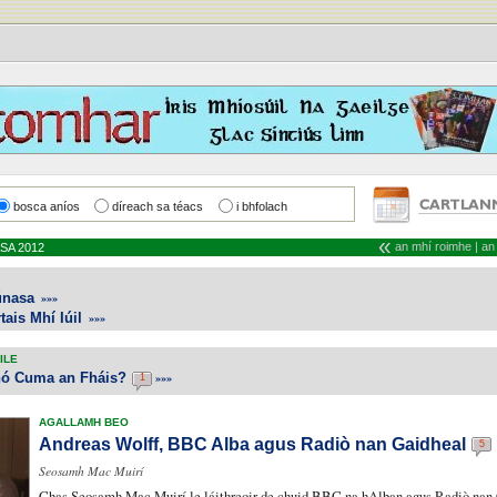
bosca aníos
díreach sa téacs
i bhfolach
«
an mhí roimhe
|
an
ASA 2012
únasa
»»»
tais Mhí Iúil
»»»
ILE
nó Cuma an Fháis?
»»»
1
AGALLAMH BEO
Andreas Wolff, BBC Alba agus Radiò nan Gaidheal
5
Seosamh Mac Muirí
Chas
Seosamh Mac Muirí le
láithreoir
de chuid BBC na hAlban agus Radiò nan 