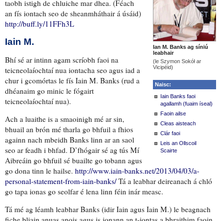
taobh istigh de chluiche
mar dhea
. (Féach
an fís iontach seo de sheanmháthair á úsáid)
http://buff.ly/11FFh3L
Iain M.
Ian M. Banks ag síniú
leabhair
Bhí sé ar intinn agam scríobh faoi na
(le Szymon Sokół ar
Vicipéid)
teicneolaíochtaí nua iontacha seo agus
iad a
chur i gcomórtas le fís
Iain M. Banks (rud a
Naisc:
dhéanaim go minic le fógairt
Iain Banks faoi
teicneolaíochtaí nua).
agallamh (fuaim íseal)
Faoin ailse
Ach
a luaithe is a smaoinigh mé ar
sin,
Cleas aisteach
bhuail an brón mé tharla go bhfuil a fhios
Clár faoi
againn nach mbeidh Banks linn ar an saol
Leis an Ollscoil
seo ar feadh i bhfad. D’fhógair sé ag tús Mí
Scairte
Aibreáin go bhfuil sé
buailte go tobann
agus
go dona tinn le hailse
.
http://www.iain-banks.net/2013/04/03/a-
personal-statement-from-iain-banks/
Tá
a leabhar deireanach á chló
go tapa
ionas go seolfar é
lena linn féin inár measc
.
Tá mé ag léamh leabhar Banks (idir Iain agus Iain M.)
le beagnach
fiche bliain anuas anois
agus
is ionann an t-iontas a bhraithim
faoin