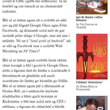
cosúil le
GML (gabh mo leithscéal). Tá na
huirlísí ag cur isteach ar an chumarsáid
eadrainn.
Iain M. Banks i nDùn
Bhí sé ar intinn agam
alt a scríobh an mhí
Èideann
seo
ag plé fógairt Google Glass agus Fóin
(le Tim Duncan ar
Vicipéid)
Facebook,
ag déanamh scéal mór de
gur
seoladh péire táirge
ó Google,
mar atá ann i
ndáiríre
. Nó an é “
land grab of Android
” atá
ar siúl ag Facebook mar a scríobh Walt
Mossberg an
NY Times
?
Bhí sé ar intinn agam scríobh faoin
chéim
chun tosaigh
a bhí i gceist le Google Glass,
uirlis a
ligeann duit do lámha a scaoileadh
ó
thiorántacht an ghutháin
ach
nach
scaoileann
do lámha go hiomlán go fóillín.
Clúdach 'Inversions'
Bhí sé ar intinn agam plé a dhéanamh ar
(le Shaka Bhoy ar
Picasaweb)
Oculus Rift,
an t-amharcóir imchaite
réadúlachta
a bhris gach teorainn
ar
Kickstarter, a bhí mar scéal mór ag CES i
mbliana, a ligeann do chluichirí a bheith