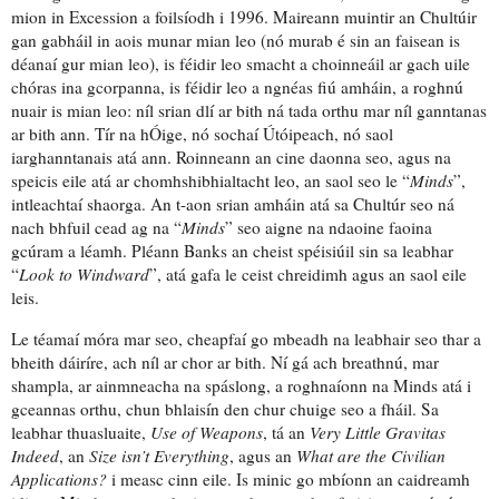
mion
in Excession
a foilsíodh
i 1996.
Maireann
muintir an Chultúir
gan gabháil in aois
munar mian leo
(nó murab é sin an faisean is
déanaí
gur mian leo
), is féidir leo
smacht a choinneáil ar
gach uile
chóras ina gcorpanna, is féidir leo a ngnéas fiú amháin, a roghnú
nuair is mian leo:
níl srian dlí ar bith ná tada orthu
mar
níl ganntanas
ar bith ann
.
Tír na hÓige
, nó sochaí Útóipeach, nó
saol
iarghanntanais
atá ann.
Roinneann an cine daonna
seo, agus na
speicis eile atá ar chomhshibhialtacht leo, an saol seo le “
Minds
”,
intleachtaí shaorga
.
An t-aon srian amháin
atá sa Chultúr seo ná
nach bhfuil cead ag na “
Minds
” seo
aigne na ndaoine faoina
gcúram a léamh
. Pléann Banks an cheist spéisiúil sin sa leabhar
“
Look to Windward
”, atá gafa le ceist chreidimh agus an saol eile
leis.
Le téamaí móra mar seo, cheapfaí go mbeadh na leabhair seo
thar a
bheith dáiríre
, ach níl ar chor ar bith. Ní gá ach breathnú, mar
shampla, ar
ainmneacha na spáslong
, a
roghnaíonn
na Minds atá
i
gceannas orthu
,
chun bhlaisín den chur chuige seo a fháil
. Sa
leabhar
thuasluaite
,
Use of Weapons
, tá an
Very Little Gravitas
Indeed
, an
Size isn’t Everything
, agus an
What are the Civilian
Applications?
i measc cinn eile. Is minic go mbíonn an
caidreamh