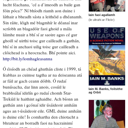
lucht féachana
, ‘cé a
d’imeodh as baile gan
fóin póca?’ Ní bhíodh riamh aon duine i
Iain faoi agallamh
láthair
a bheadh sásta a leithéid a dhéanamh
.
(le ultrahi ar Flickr)
Sin ráite, léigh mé blagmhír le déanaí inar
scríobh an blagadóir
faoi ghoid a mála
láimhe
nuair a bhí sí
ar saoire
agus
cé gur
ghoill sé uirthi
toisc gur cailleadh a guthán
,
bhí sí in anchaoi uilig
toisc gur
cailleadh a
clóichead is a heocracha
. Bhí pointe aici.
http://bit.ly/iomhagleasanna
Ó éisíodh an chéad ghuthán cliste i 1999, tá
feabhas as cuimse
tagtha ar
na deiseanna atá
ar fáil
ar gach ceann dóibh. Ó rudaí
bunúsacha, dar linn anois, cosúil le
Iain M. Banks, foilsithe
brabhsálaí idirlín
go rudaí chomh Star-
ag Orbit
Trekúil le
haithint aghaidhe
. Ach bíonn an
guthán ann i gcónaí idir úsáideoir amháin
agus an t-úsáideoir eile. GML duine amháin
is duine eile!
Is comhartha den chiotacht a
bhraitear
an borradh faoi na hacrainimí