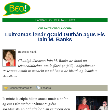
EAGRÁN 145 · BEALTAINE 2013
CÚRSAÍ TEICNEOLAÍOCHTA
Luiteamas lenár gCuid Guthán agus Fís
Iain M. Banks
Roseanne Smith
Chuaigh
léirstean
Iain M. Banks ar
shaol na
teicneolaíochta
,
atá le fíorú go fóill
, i bhfeidhm ar
Roseanne Smith
in imeacht na mblianta
de bheith
ag léamh a
shaothair
.
Leabharmharcáil ▼
Freagraí
Is minic
le cúpla bliain anuas
nuair a bhínn
ag cur i láthair
faoi
thábhacht gléas
soghluaiste
go
bhfiafraíodh an cainteoir den