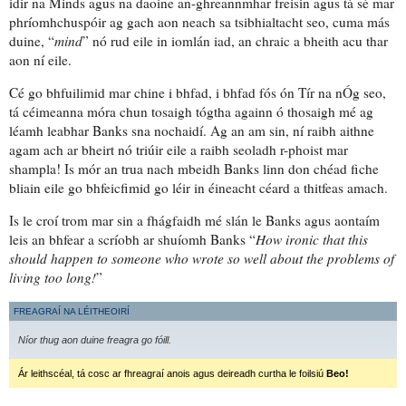
idir na Minds agus na daoine
an-ghreannmhar
freisin agus tá sé mar
phríomhchuspóir
ag
gach aon neach
sa tsibhialtacht seo, cuma más
duine, “
mind
” nó rud eile in iomlán iad, an chraic a bheith acu
thar
aon ní eile
.
Cé go bhfuilimid mar chine i bhfad, i bhfad fós ón Tír na nÓg seo,
tá céimeanna móra chun tosaigh tógtha againn ó thosaigh mé ag
léamh leabhar Banks sna nochaidí. Ag an am sin, ní raibh aithne
agam ach ar bheirt nó triúir eile a raibh seoladh r-phoist mar
shampla! Is mór an trua nach mbeidh Banks linn don chéad fiche
bliain eile go bhfeicfimid go léir in éineacht
céard a thitfeas amach
.
Is le croí trom
mar sin a fhágfaidh mé slán le Banks agus aontaím
leis an bhfear a scríobh ar shuíomh Banks “
How ironic that this
should happen to someone who wrote so well about the problems of
living too long!
”
FREAGRAÍ NA LÉITHEOIRÍ