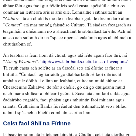
ábhar féin
agus faoi
gur féidir leis
scéal casta, spéisiúil
a
chur os
comhair an leitheora
arís is arís eile.
Lonnaithe i sibhialtacht
an
“
Culture
” tá an chuid is mó de na leabhair
gafa le dream darb ainm
“
Contact
”
atá mar rannóg faisnéise
Culture. Tá siadsan
freagrach as
teagmháil a dhéanamh
nó a
sheachaint
le sibhialtachtaí eile. Ach níl
anseo ach suíomh do na “space operas” ealaíonta agus allabhrach a
chruthaíonn sé.
An leabhar is fearr liom dá chuid, agus atá léite agam faoi thrí, ná
“
Use of Weapons
”.
http://www.iain-banks.net/uk/use-of-weapons/
Tá
cruth casta ach soléite
ar an úrscéal seo
atá dírithe ar fhear a
bhfuil a “Contact”
ag iarraidh go dtabharfadh sé faoi oibríocht
amháin eile dóibh
. Le linn an leabhair,
cuireann muid aithne ar
Cheradenine Zakalwe,
de réir a chéile
, go dtí go dtuigeann muid
nach mar a shíltear a bhítear i gcónaí. Scéal atá ann
faoi uafás agus
éadairbhe cogaidh
,
faoi pháistí agus mhuintir
, faoi
mhianta agus
srianta
.
Cruthaíonn
Banks
fís réadúil
den tsibhialtacht seo
i bhfad
uainn i spás
ach a bheith
comhaimseartha linn
.
Ceist faoi Shlí na Fírinne
Is beag teorainn atá le teicneolaíocht sa Chultúr,
ceist atá cíortha go