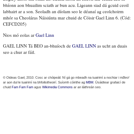
bhíonn aon bhuailim sciath ar bun acu. Ligeann siad dá gcuid ceoil
labhairt ar a son. Seoladh an díolam seo le déanaí ag ceolchoirm
mhór sa Cheoláras Náisiúnta mar chuid de Cóisir Gael Linn 6. (Cód:
CEFCD205)
Nios mó eolas ar
Gael Linn
GAEL LINN Tá BEO an-bhuíoch de
GAEL LINN
as ucht an duais
seo a chur ar fáil.
© Oideas Gael, 2010. Cosc ar chóipeáil. Ní gá go mbeadh na tuairimí a nochtar i m
Beo!
ar aon dul le tuairimí na bhfoilsitheoirí. Suíomh cóirithe ag
MBM
. Úsáidtear grafaicí de
chuid
Fam Fam Fam
agus
Wikimedia Commons
ar an láithreán seo.