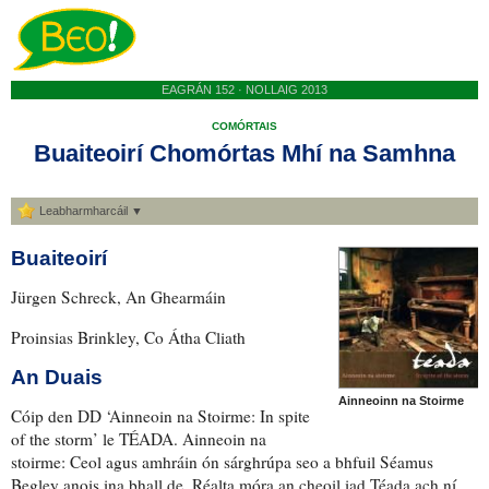
EAGRÁN 152 · NOLLAIG 2013
COMÓRTAIS
Buaiteoirí Chomórtas Mhí na Samhna
Leabharmharcáil ▼
Buaiteoirí
Jürgen Schreck, An Ghearmáin
Proinsias Brinkley, Co Átha Cliath
An Duais
Ainneoinn na Stoirme
Cóip den DD ‘Ainneoin na Stoirme: In spite
of the storm’ le TÉADA. Ainneoin na
stoirme: Ceol agus amhráin ón sárghrúpa seo a bhfuil Séamus
Begley anois ina bhall de. Réalta móra an cheoil iad Téada ach ní