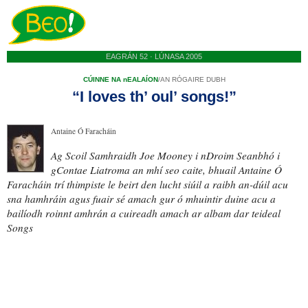
EAGRÁN 52 · LÚNASA 2005
CÚINNE NA nEALAÍON
/
AN RÓGAIRE DUBH
“I loves th’ oul’ songs!”
Antaine Ó Faracháin
Ag Scoil Samhraidh Joe Mooney i nDroim Seanbhó i
gContae Liatroma an mhí seo caite, bhuail Antaine Ó
Faracháin
trí thimpiste
le
beirt den lucht siúil
a raibh an-dúil acu
sna hamhráin agus fuair sé amach gur ó mhuintir duine acu a
bailíodh roinnt amhrán a cuireadh amach ar albam dar teideal
Songs