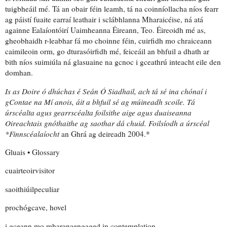
tuigbheáil mé. Tá an obair féin leamh, tá na coinníollacha níos fearr
ag páistí fuaite earraí leathair i sclábhlanna Mharaicéise, ná atá
againne Ealaíontóirí Uaimheanna Éireann, Teo. Éireoidh mé as,
gheobhaidh r-leabhar fá mo choinne féin, cuirfidh mo chraiceann
caimileoin orm, go dturasóirfidh mé, feiceáil an bhfuil a dhath ar
bith níos suimiúla ná
glasuaine
na gcnoc i gceathrú inteacht eile den
domhan.
Is as Doire ó dhúchas é Seán Ó Siadhail, ach tá sé ina chónaí i
gContae na Mí anois, áit a bhfuil sé ag múineadh scoile. Tá
úrscéalta agus gearrscéalta foilsithe aige agus duaiseanna
Oireachtais gnóthaithe ag saothar dá chuid. Foilsíodh a úrscéal
*Finnscéalaíocht
an Ghrá ag deireadh 2004.*
Gluais • Glossary
cuairteoirvisitor
saoithiúil
peculiar
prochógcave, hovel
i gceann mo mharana
engaged in contemplation