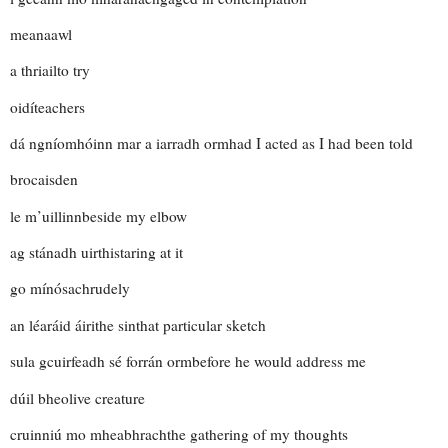
meanaawl
a thriail
to try
oidí
teachers
dá ngníomhóinn mar a iarradh orm
had I acted as I had been told
brocais
den
le m’uillinn
beside my elbow
ag stánadh uirthi
staring at it
go mínósach
rudely
an léaráid áirithe sin
that particular sketch
sula gcuirfeadh sé forrán orm
before he would address me
dúil bheo
live creature
cruinniú mo mheabhrach
the gathering of my thoughts