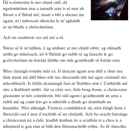
Dá n-éisteoinn le mo chuid oidí, dá
ngníomhóinn mar a iarradh orm is ní mar ab
fhearr a d’fhéad mé, nuair a bhí a sheans sin
agam, ní i mbrocais dhorcha le m’aghaidh
ar an bhalla a chríochnóinn.
Ach an cuairteoir seo atá mé a rá.
Sheas sé le m’uillinn, é ag amharc ar mo chuid oibre, ag stánadh
uirthi go mínósach, nó b’fhéidir go raibh sé ag fanacht le go
gcríochnóinn an léaráid áirithe sin sula gcuirfeadh sé forrán orm.
Mise chuaigh roimhe más ea. Is deacair agam aon dúil a chur sna
línte nuair atá dúil bheo eile ina sheasamh idir mé agus cruinniú mo
mheabhrach. Is frídín deannaigh faoi m’fhabhra orm í. Caithfidh mé
aire a thabhairt uirthi. Air sa chás seo, firín beag fionn, a chraiceann
glasuaine ar nós caimileoin, bhí súil agam i gcaitheamh an ama a
raibh mé ag caint leis go n-athródh a dhath go donnliath na
huaimhe. Níor athraigh.
Feisteas coimhthíoch
air, níor éirigh liom a
fheiceáil cad é mar d’osclódh sé an chulaith. Ach ba seacht fairsinge
a chraiceann ná a éide, leadhb leathan ris a sciathán is a chos is a
mhuineál is gan rian ar bith den
fhionnachrith
orthu. As tír shioctha