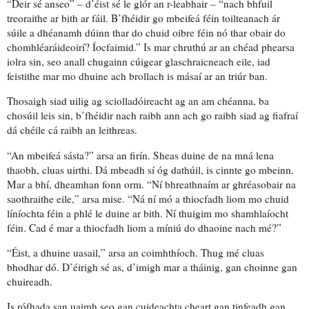
“Deir sé anseo” – d’éist sé le glór an r-leabhair – “nach bhfuil
treoraithe ar bith ar fáil. B’fhéidir go mbeifeá féin toilteanach ár
súile a dhéanamh dúinn thar do chuid oibre féin nó thar obair do
chomhléaráideoirí
? Íocfaimid.” Is mar chruthú ar an chéad phearsa
iolra sin, seo anall chugainn cúigear glaschraicneach eile, iad
feistithe mar mo dhuine ach brollach is másaí ar an triúr ban.
Thosaigh siad uilig ag sciolladóireacht ag an am chéanna, ba
chosúil leis sin, b’fhéidir nach raibh ann ach go raibh siad ag fiafraí
dá chéile cá raibh an leithreas.
“An mbeifeá sásta?” arsa an firín. Sheas duine de na mná lena
thaobh, cluas uirthi. Dá mbeadh sí óg dathúil, is cinnte go mbeinn.
Mar a bhí, dheamhan fonn orm. “Ní bhreathnaím ar ghréasobair na
saothraithe eile,” arsa mise. “Ná ní mó a thiocfadh liom mo chuid
líníochta féin a phlé le duine ar bith. Ní thuigim mo shamhlaíocht
féin. Cad é mar a thiocfadh liom a míniú do dhaoine nach mé?”
“Éist, a dhuine uasail,” arsa an coimhthíoch. Thug mé cluas
bhodhar dó. D’éirigh sé as, d’imigh mar a tháinig, gan choinne gan
chuireadh.
Is rófhada san uaimh seo gan cuideachta cheart gan tinfeadh gan