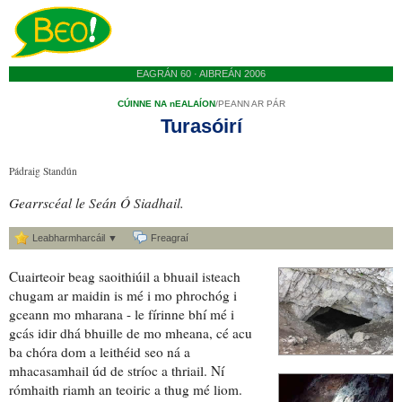
EAGRÁN 60 · AIBREÁN 2006
CÚINNE NA nEALAÍON
/
PEANN AR PÁR
Turasóirí
Pádraig Standún
Gearrscéal le Seán Ó Siadhail.
Leabharmharcáil ▼
Freagraí
Cuairteoir
beag saoithiúil a bhuail isteach
chugam ar maidin is mé i mo
phrochóg
i
gceann mo mharana - le fírinne bhí mé i
gcás idir dhá bhuille de mo
mheana
, cé acu
ba chóra dom a leithéid seo ná a
mhacasamhail úd de stríoc a thriail. Ní
rómhaith riamh an teoiric a thug mé liom.