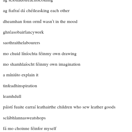
ag fiafraí dá chéile
asking each other
dheamhan fonn orm
I wasn’t in the mood
ghréasobair
fancywork
saothraithe
labourers
mo chuid líníochta féin
my own drawing
mo shamhlaíocht féin
my own imagination
a míniú
to explain it
tinfeadh
inspiration
leamh
dull
páistí fuaite earraí leathair
the children who sew leather goods
sclábhlanna
sweatshops
fá mo choinne féin
for myself