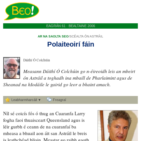
EAGRÁN 61 · BEALTAINE 2006
AR NA SAOLTA SEO
/
SCÉALTA ÓN ASTRÁIL
Polaiteoirí fáin
Dáithí Ó Colchúin
Measann Dáithí Ó Colchúin go n-éireoidh leis an mbeirt
ón Astráil
a toghadh ina mbaill
de Pharlaimint agus de
Sheanad na hIodáile le gairid
go leor a bhaint amach
.
Leabharmharcáil ▼
Freagraí
Níl sé coicís fós ó thug an Cuaranfa Larry
fogha
faoi thuaisceart Queensland agus is
léir gurbh é ceann de na cuaranfaí ba
mheasa a bhuail aon áit san Astráil le breis
is leathchéad bliain. Meastar go raibh gaoth