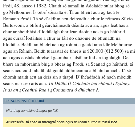
Fedi, 48, anseo i 1982. Chaith sé tamall in Adelaide sular bhog sé
go Melbourne. Is
oibrí sóisialta
é. Tá an bheirt acu
ag tacú le
Romano Prodi. Tá sé d’aidhm acu deireadh a chur le réimeas Silvio
Berlusconi, a bhfuil
géarcháineadh
déanta acu air, agus feabhas a
chur ar sheirbhísí d’Iodálaigh thar lear, daoine aosta
go háithrid
,
agus cúrsaí Iodáilise a chur ar fáil do dhaoine
de bhunadh na
hIodáile
. Beidh an bheirt acu
ag roinnt a gcuid ama
idir Melbourne
agus an Róimh. Beidh
tuarastal
de bhreis is $20,000 (€12,500) sa mí
acu agus
costais bhreise
i gcomhair taistil
ar fud an toghlaigh. De
bharr an mhóraimh bhig a bheas ag Prodi, sa Seanad go háithrid, tá
seans acu cuid mhaith dá gcuid aidhmeanna
a bhaint amach
. Tá sé
chomh maith acu
an deis sin a thapú
. D’fhéadfadh sé nach mbeidh
seans mar seo arís acu.
Tá Dáithí Ó Colchúin ina chónaí i Sydney.
Is as an gCeathrú Rua i gConamara ó dhúchas é.
FREAGRAÍ NA LÉITHEOIRÍ