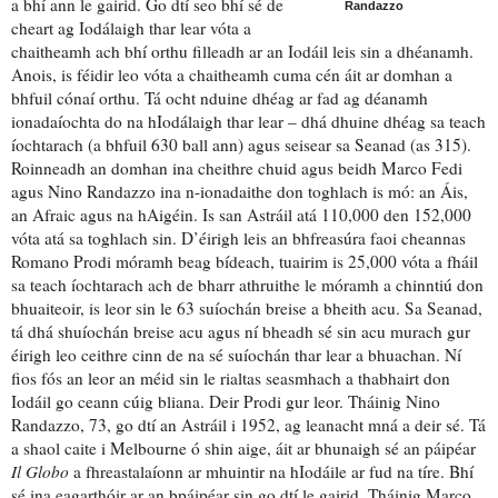
a bhí ann le gairid. Go dtí seo bhí sé de
Randazzo
cheart ag Iodálaigh
thar lear
vóta a
chaitheamh ach bhí orthu filleadh ar an Iodáil leis sin a dhéanamh.
Anois, is féidir leo vóta a chaitheamh cuma cén áit ar domhan a
bhfuil cónaí orthu. Tá ocht nduine dhéag ar fad ag déanamh
ionadaíochta
do na hIodálaigh thar lear – dhá dhuine dhéag sa teach
íochtarach (a bhfuil 630 ball ann) agus seisear sa Seanad (as 315).
Roinneadh an domhan
ina cheithre chuid agus beidh Marco Fedi
agus Nino Randazzo ina n-ionadaithe don
toghlach
is mó: an Áis,
an Afraic agus na hAigéin. Is san Astráil atá 110,000 den 152,000
vóta atá sa toghlach sin. D’éirigh leis
an bhfreasúra
faoi cheannas
Romano Prodi
móramh beag bídeach
, tuairim is 25,000 vóta a fháil
sa teach íochtarach ach de bharr athruithe le móramh a chinntiú don
bhuaiteoir
, is leor sin le 63 suíochán breise a bheith acu. Sa Seanad,
tá dhá shuíochán breise acu agus ní bheadh sé sin acu murach gur
éirigh leo ceithre cinn de na sé suíochán thar lear
a bhuachan
. Ní
fios fós an leor an méid sin le rialtas
seasmhach
a thabhairt don
Iodáil go ceann cúig bliana. Deir Prodi gur leor. Tháinig Nino
Randazzo, 73, go dtí an Astráil i 1952,
ag leanacht mná
a deir sé. Tá
a shaol caite i Melbourne ó shin aige, áit ar bhunaigh sé an páipéar
Il Globo
a fhreastalaíonn ar mhuintir na hIodáile ar fud na tíre. Bhí
sé ina
eagarthóir
ar an bpáipéar sin go dtí le gairid. Tháinig Marco