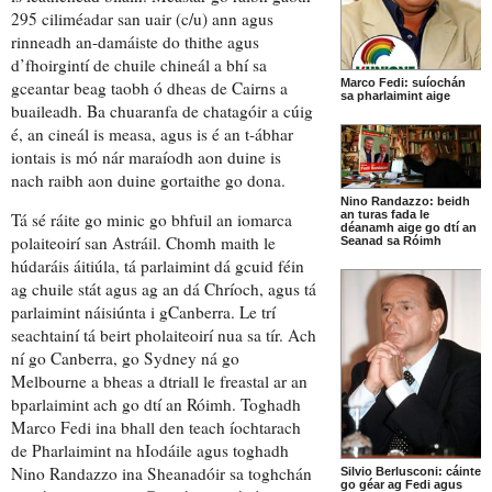
295 ciliméadar san uair (c/u) ann agus
rinneadh an-damáiste do thithe agus
d’
fhoirgintí
de chuile chineál a bhí sa
Marco Fedi: suíochán
gceantar beag taobh ó dheas de Cairns a
sa pharlaimint aige
buaileadh. Ba chuaranfa de chatagóir a cúig
é, an cineál is measa, agus is é
an t-ábhar
iontais is mó
nár maraíodh aon duine is
nach raibh aon duine
gortaithe go dona
.
Nino Randazzo: beidh
an turas fada le
Tá sé ráite go minic go bhfuil
an iomarca
déanamh aige go dtí an
polaiteoirí
san Astráil. Chomh maith le
Seanad sa Róimh
húdaráis áitiúla, tá parlaimint dá gcuid féin
ag
chuile stát
agus ag
an dá Chríoch
, agus tá
parlaimint náisiúnta i gCanberra. Le trí
seachtainí tá beirt pholaiteoirí nua sa tír. Ach
ní go Canberra, go Sydney ná go
Melbourne a bheas a dtriall le freastal ar an
bparlaimint ach go dtí an Róimh. Toghadh
Marco Fedi ina
bhall
den
teach íochtarach
de Pharlaimint na hIodáile agus toghadh
Nino Randazzo ina Sheanadóir sa toghchán
Silvio Berlusconi: cáinte
go géar ag Fedi agus