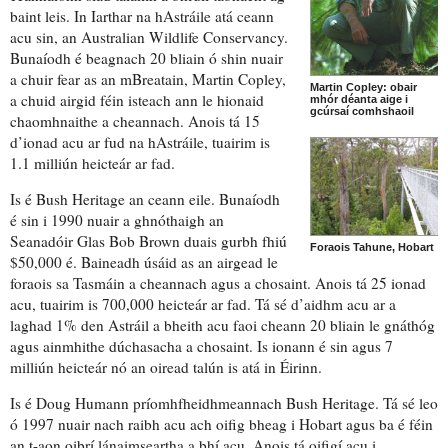
baint leis. In Iarthar na hAstráile atá ceann
acu sin, an Australian Wildlife Conservancy.
Bunaíodh é
beagnach 20 bliain ó shin nuair
a chuir fear as an mBreatain, Martin Copley,
Martin Copley: obair
a chuid airgid féin isteach ann
le hionaid
mhór déanta aige i
gcúrsaí comhshaoil
chaomhnaithe a cheannach.
Anois tá 15
d’ionad acu ar fud na hAstráile,
tuairim is
1.1 milliún heicteár ar fad.
Is é Bush Heritage an ceann eile. Bunaíodh
é sin i 1990
nuair a ghnóthaigh an
Seanadóir Glas Bob Brown duais
gurbh fhiú
Foraois Tahune, Hobart
$50,000 é. Baineadh úsáid as an airgead le
foraois sa Tasmáin a cheannach agus a chosaint.
Anois tá 25 ionad
acu, tuairim is 700,000 heicteár ar fad. Tá sé d’aidhm acu ar a
laghad 1% den Astráil a bheith acu faoi cheann 20 bliain le
gnáthóg
agus
ainmhithe dúchasacha
a chosaint. Is ionann é sin agus 7
milliún heicteár nó
an oiread talún is atá in Éirinn.
Is é Doug Humann
príomhfheidhmeannach
Bush Heritage. Tá sé leo
ó 1997 nuair nach raibh acu ach oifig bheag i Hobart agus ba é féin
an t-aon oibrí lánaimseartha
a bhí acu. Anois tá oifigí acu i