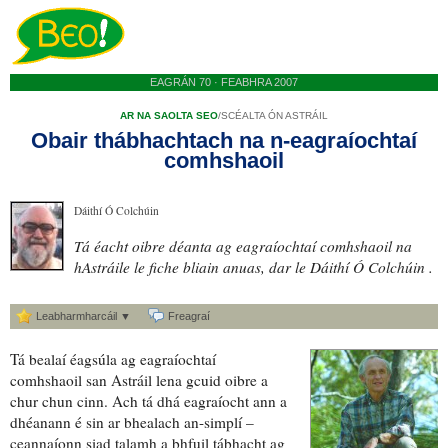
EAGRÁN 70 · FEABHRA 2007
AR NA SAOLTA SEO
/
SCÉALTA ÓN ASTRÁIL
Obair thábhachtach na n-eagraíochtaí
comhshaoil
Dáithí Ó Colchúin
Tá
éacht oibre
déanta ag
eagraíochtaí comhshaoil
na
hAstráile
le fiche bliain anuas, dar le Dáithí Ó Colchúin .
Leabharmharcáil ▼
Freagraí
Tá
bealaí éagsúla
ag
eagraíochtaí
comhshaoil
san Astráil lena gcuid oibre a
chur chun cinn. Ach tá dhá eagraíocht ann a
dhéanann é sin ar bhealach an-simplí –
ceannaíonn siad talamh a bhfuil
tábhacht
ag