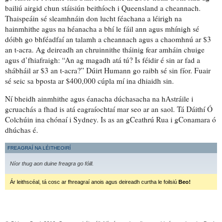
bailiú airgid chun stáisiún beithíoch i Queensland a cheannach.
Thaispeáin sé
sleamhnáin
don
lucht féachana
a léirigh na
hainmhithe agus na héanacha a bhí le fáil ann agus mhínigh sé
dóibh
go bhféadfaí an talamh a cheannach agus a chaomhnú
ar $3
an t-acra. Ag deireadh an chruinnithe tháinig fear amháin chuige
agus d’fhiafraigh: “An ag magadh atá tú? Is féidir é sin ar fad a
shábháil ar $3 an t-acra?” Dúirt Humann go raibh sé sin fíor. Fuair
sé
seic sa bposta
ar $400,000 cúpla mí ina dhiaidh sin.
Ní bheidh ainmhithe agus éanacha dúchasacha na hAstráile
i
gcruachás
a fhad is atá eagraíochtaí mar seo ar an saol. Tá Dáithí Ó
Colchúin ina chónaí i Sydney. Is as an gCeathrú Rua i gConamara ó
dhúchas é.
FREAGRAÍ NA LÉITHEOIRÍ