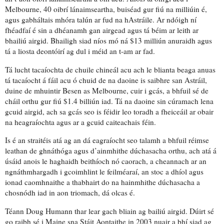
Melbourne,
40 oibrí lánaimseartha,
buiséad gur fiú na milliúin é,
agus
gabháltais mhóra talún
ar fud na hAstráile. Ar ndóigh ní
fhéadfaí é sin a dhéanamh gan airgead agus tá
béim ar leith
ar
bhailiú airgid. Bhailigh siad níos mó ná $13 milliún anuraidh agus
tá
a liosta deontóirí
ag dul i méid an t-am ar fad.
Tá
lucht tacaíochta de chuile chineál
acu ach le blianta beaga anuas
tá tacaíocht á fáil acu
ó chuid de na daoine is saibhre
san Astráil,
duine de mhuintir Besen as Melbourne, cuir i gcás, a bhfuil sé de
cháil orthu gur fiú $1.4 billiún iad. Tá na daoine sin
cúramach
lena
gcuid airgid, ach sa gcás seo is féidir leo
toradh
a fheiceáil ar obair
na heagraíochta agus ar
a gcuid caiteachais féin.
Is é an straitéis atá ag an dá eagraíocht seo talamh a bhfuil réimse
leathan de ghnáthóga agus d’ainmhithe dúchasacha orthu, ach atá á
úsáid anois
le haghaidh beithíoch nó caorach,
a cheannach
ar an
ngnáthmhargadh
i gcoimhlint le feilméaraí, an stoc a dhíol agus
ionad caomhnaithe
a thabhairt do na hainmhithe dúchasacha
a
chosnódh iad in aon triomach,
dá olcas é.
Téann Doug Humann thar lear gach bliain
ag bailiú airgid.
Dúirt sé
go raibh sé i Maine sna Stáit Aontaithe in 2003 nuair a bhí siad ag