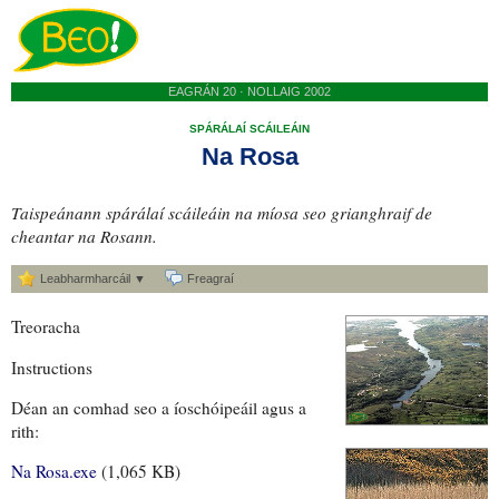
EAGRÁN 20 · NOLLAIG 2002
SPÁRÁLAÍ SCÁILEÁIN
Na Rosa
Taispeánann spárálaí scáileáin na míosa seo grianghraif de
cheantar na Rosann.
Leabharmharcáil ▼
Freagraí
Treoracha
Instructions
Déan an comhad seo a íoschóipeáil agus a
rith:
Na Rosa.exe
(1,065 KB)