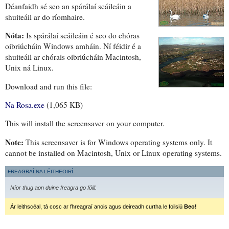
Déanfaidh sé seo an spárálaí scáileáin a
shuiteáil ar do ríomhaire.
Nóta:
Is spárálaí scáileáin é seo do chóras
oibriúcháin Windows amháin. Ní féidir é a
shuiteáil ar chórais oibriúcháin Macintosh,
Unix ná Linux.
Download and run this file:
Na Rosa.exe
(1,065 KB)
This will install the screensaver on your computer.
Note:
This screensaver is for Windows operating systems only. It
cannot be installed on Macintosh, Unix or Linux operating systems.
FREAGRAÍ NA LÉITHEOIRÍ