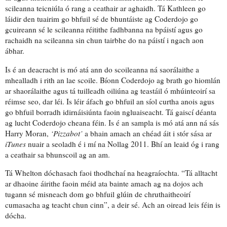
scileanna teicniúla ó rang a ceathair ar aghaidh. Tá Kathleen go
láidir den tuairim go bhfuil sé
de bhuntáiste
ag Coderdojo go
gcuireann sé le scileanna réitithe fadhbanna na bpáistí agus go
rachaidh na scileanna sin
chun tairbhe
do na páistí
i ngach aon
ábhar
.
Is é an deacracht is mó atá ann
do scoileanna
ná saorálaithe a
mhealladh
i rith an lae scoile. Bíonn Coderdojo
ag brath go hiomlán
ar
shaorálaithe agus tá
tuilleadh oiliúna ag teastáil
ó mhúinteoirí sa
réimse seo, dar léi. Is léir áfach go
bhfuil an síol curtha anois
agus
go
bhfuil borradh
idirnáisiúnta faoin ngluaiseacht.
Tá gaiscí déanta
ag lucht Coderdojo cheana féin. Is é an sampla is mó atá ann ná
sás
Harry Moran,
‘Pizzabot’
a bhain amach an chéad áit i stór sása ar
iTunes
nuair a seoladh é i mí na Nollag 2011. Bhí an leaid óg i rang
a ceathair sa bhunscoil ag an am.
Tá Whelton
dóchasach faoi thodhchaí na heagraíochta
. “
Tá alltacht
ar dhaoine áirithe
faoin méid ata bainte amach ag na dojos ach
tugann sé misneach dom
go bhfuil
glúin de chruthaitheoirí
cumasacha
ag teacht chun cinn”, a deir sé.
Ach an oiread leis féin is
dócha
.