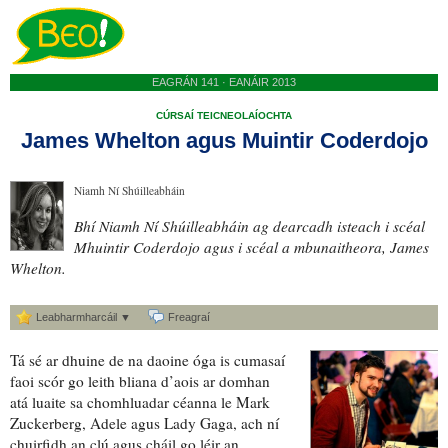
EAGRÁN 141 · EANÁIR 2013
CÚRSAÍ TEICNEOLAÍOCHTA
James Whelton agus Muintir Coderdojo
Niamh Ní Shúilleabháin
Bhí Niamh Ní Shúilleabháin
ag dearcadh isteach i scéal
Mhuintir Coderdojo agus i scéal
a mbunaitheora
, James
Whelton.
Leabharmharcáil ▼
Freagraí
Tá sé ar dhuine de na daoine óga is cumasaí
faoi scór go leith bliana d’aois
ar domhan
atá luaite sa chomhluadar céanna le
Mark
Zuckerberg, Adele agus Lady Gaga, ach
ní
chuirfidh an clú agus cháil go léir an