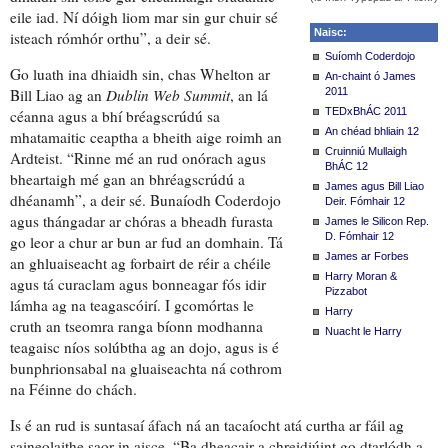
eile iad
.
Ní dóigh liom mar sin
gur chuir sé
Naisc:
isteach rómhór orthu
”, a deir sé.
Suíomh Coderdojo
Go luath ina dhiaidh sin,
chas
Whelton ar
An-chaint ó James
2011
Bill Liao ag an
Dublin Web Summit
, an lá
TEDxBhÁC 2011
céanna agus a bhí
bréagscrúdú sa
An chéad bhliain 12
mhatamaitic
ceaptha a bheith aige
roimh an
Cruinniú Mullaigh
Ardteist. “Rinne mé an rud onórach agus
BhÁC 12
bheartaigh mé gan an bhréagscrúdú a
James agus Bill Liao
dhéanamh”, a deir sé.
Bunaíodh
Coderdojo
Deir. Fómhair 12
agus
thángadar ar chóras
a bheadh furasta
James le Silicon Rep.
D. Fómhair 12
go leor
a chur ar bun ar fud an domhain.
Tá
James ar Forbes
an ghluaiseacht ag forbairt
de réir a chéile
Harry Moran &
agus tá curaclam agus
bonneagar
fós idir
Pizzabot
lámha
ag na teagascóirí.
I gcomórtas le
Harry
cruth an tseomra ranga
bíonn
modhanna
Nuacht le Harry
teagaisc níos solúbtha
ag an dojo, agus is é
bunphrionsabal na gluaiseachta ná
cothrom
na Féinne do chách
.
Is é an rud is suntasaí áfach
ná an tacaíocht atá curtha ar fáil ag
saineolaithe
saor in aisce
. “
Ba dheacair a chreidiúint
go dtarlódh a