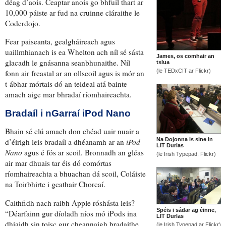
déag d’aois. Ceaptar anois go bhfuil thart ar
10,000 páiste
ar fud na cruinne cláraithe le
Coderdojo.
Fear paiseanta,
gealgháireach agus
uaillmhianach
is ea Whelton ach
níl sé sásta
James, os comhair an
glacadh le
gnásanna seanbhunaithe
.
Níl
tslua
(le TEDxCIT ar Flickr)
fonn air
freastal ar an ollscoil
agus
is mór an
t-ábhar mórtais dó an teideal atá bainte
amach aige
mar bhradaí ríomhaireachta
.
Bradaíl i nGarraí iPod Nano
Bhain sé clú amach don chéad uair nuair a
Na Dojonna is sine in
d’éirigh leis bradaíl a dhéanamh ar an
iPod
LIT Durlas
Nano
agus é fós ar scoil
.
Bronnadh an gléas
(le Irish Typepad, Flickr)
air mar dhuais
tar éis dó comórtas
ríomhaireachta a bhuachan dá scoil
,
Coláiste
na Toirbhirte
i gcathair Chorcaí.
Caithfidh nach raibh Apple róshásta leis
?
Spéis i sádar ag éinne,
“
Déarfainn gur díoladh níos mó iPods
ina
LIT Durlas
dhiaidh sin
toisc gur cheannaigh bradaithe
(le Irish Typepad ar Flickr)