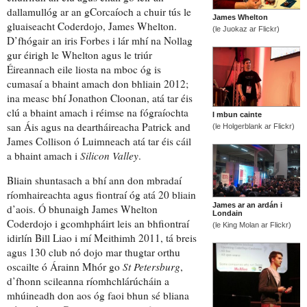
dallamullóg ar
an gCorcaíoch
a chuir tús le
James Whelton
gluaiseacht
Coderdojo, James Whelton.
(le Juokaz ar Flickr)
D’fhógair
an iris
Forbes
i lár mhí na Nollag
gur éirigh le
Whelton agus le triúr
Éireannach eile
liosta na mboc óg is
cumasaí a bhaint amach
don bhliain 2012;
ina measc bhí Jonathon Cloonan, atá tar éis
clú a bhaint amach
i réimse na fógraíochta
I mbun cainte
san Áis
agus na
deartháireacha
Patrick and
(le Holgerblank ar Flickr)
James Collison ó Luimneach atá tar éis cáil
a bhaint amach i
Silicon Valley
.
Bliain shuntasach
a bhí ann
don mbradaí
ríomhaireachta
agus
fiontraí óg
atá 20 bliain
James ar an ardán i
d’aois. Ó bhunaigh James Whelton
Londain
Coderdojo
i gcomhpháirt leis
an
bhfiontraí
(le King Molan ar Flickr)
idirlín
Bill Liao i mí Meithimh 2011, tá
breis
agus
130 club nó dojo mar thugtar orthu
oscailte ó Árainn Mhór go
St Petersburg
,
d’fhonn
scileanna
ríomhchlárúcháin
a
mhúineadh don aos óg
faoi bhun
sé bliana