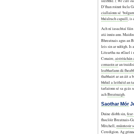
sléibhte. (’
We call ou
D’fhan roinnt focla 
ciallaíonn sé ‘bolga
bhéalrach capaill
, is
Ach ní iasachtaí fáin
atá inniu ann. Maidi
Bhreatnais agus an 
leis sin ar ndóigh. I
Liteartha na nGael i
Conaire,
aistriúchán 
comaoin ar
an traidi
leabharlann dá fheab
thabhairt ar an áit a
bhfuil a leithéid an 
tarlaíonn sé sa gcás s
ach
Breatnaigh
.
Saothar Mór
Jo
Duine díobh sin,
fear
fhoclóir Breatnais-G
Mitchell,
múinteoir s
Ceredigion.
Ag grinne