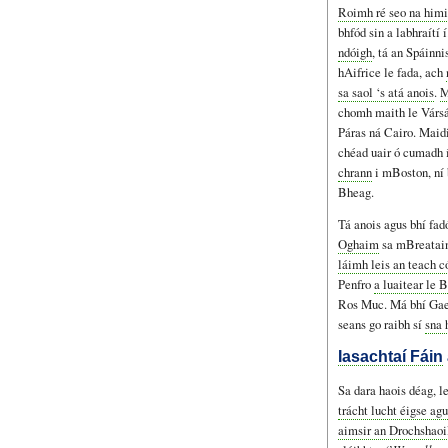
Roimh ré seo na himi
bhfód sin a labhraítí 
ndóigh
, tá an Spáinni
hAifrice le fada, ach
sa saol ‘s atá anois
.
M
chomh maith le Vársá
Páras ná Cairo. Maidi
chéad uair ó cumadh 
chrann
i mBoston, ní 
Bheag.
Tá anois agus bhí fad
Oghaim
sa mBreatain
láimh leis an teach c
Penfro
a luaitear le 
Ros Muc. Má bhí Gaei
seans go raibh sí
sna 
Iasachtaí Fáin
Sa dara haois déag, l
trácht lucht éigse agu
aimsir an Drochshaoi