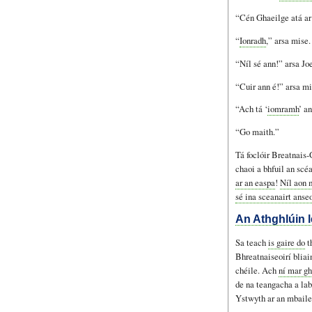
“Cén Ghaeilge atá ar 
“
Ionradh
,” arsa mise.
“Níl sé ann!” arsa Joe
“Cuir ann é!” arsa mi
“Ach tá ‘
iomramh
’ a
“Go maith.”
Tá foclóir Breatnais
chaoi a bhfuil an scé
ar an easpa
!
Níl aon 
sé ina sceanairt anse
An Athghlúin l
Sa teach
is gaire do
t
Bhreatnaiseoirí bliai
chéile. Ach
ní mar gh
de na teangacha a la
Ystwyth ar an mbail