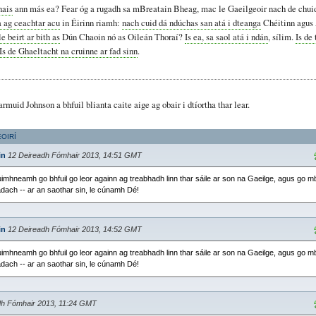
hais
ann más ea? Fear óg a rugadh sa mBreatain Bheag, mac le Gaeilgeoir nach de chuid
a ag ceachtar acu
in Éirinn riamh:
nach cuid dá ndúchas san atá i dteanga
Chéitinn agus
e beirt ar bith as
Dún Chaoin nó as Oileán Thoraí?
Is ea, sa saol atá i ndán
, sílim.
Is de
Is de Ghaeltacht na cruinne ar fad sinn
.
muid Johnson a bhfuil blianta caite aige ag obair i dtíortha thar lear.
EOIRÍ