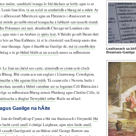
rce móire
,
samhlaítí teanga le fód dúchais ar leith
, agus is ar
í. Lenár linn féin,
tá an scéal in aimhréidh
a bheag nó a mhór
.
Ar
s i nDeisceart Mheiriceá agus an Fhraincis i dtuaisceart na
ní móide go raibh
oiread teangacha á labhairt
san iasacht
riamh
ás Polannais atá uait
, déanfaidh Chicago nó Londain cúis
, agus más í an Arabais
is spéis leat
, b’fhéidir go mb’fhearr duit
r leis an Nua-Eabhrais, tá sí le cloisteáil san Eoraip anois don
í mar theanga. Agus ó thaobh na Gaeilge de,
má tá craobh den
Leathanach sa bhf
bréag a rá go
bhfuil bláth ar an sceach
anseo sa mBreatain
Breatnais-Gaeilge
ó.
Le linn an chéid seo caite
,
aimsíodh os cionn scór cloch
 Bheag. Bhí ceann acu san eaglais i Llanwenog, Ceredigion,
ónaithe
a bhí againn féin tráth
. Tá ceann eile i Nevern, baile i
Brechan
,
naomh a bhfuil cuimhne air sa logainm
Cill Bhriocáin i
lge sa mBreatain Bheag aimsir Phádraig agus Choilm Cille, tá
háiteacha a dtugtar Trewyddel orthu
̵ Baile na nGael.
agus Gaeilge na hÁite
e linn do Gruffydd ap Cynan a bhí ina thaoiseach i Gwynedd,
bhí
s lucht ceoil anall
ó chúige Laighean, agus
níos faide anall
,
l
casadh
Gaeilgeoirí ar an bhfear siúil George Borrow sna