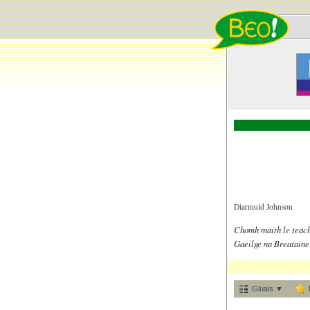
Diarmuid Johnson
Chomh maith le teach
Gaeilge na Breataine
Gluais ▼