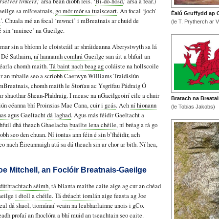
rselves tinkers
,’ arsa bean díobh leis. ‘
Bi-do-hosd
,’ arsa a fear.)
Gaeilge sa mBreatnais,
go mór mór sa tuaisceart
. An focal ‘joch’
Éalú Gruffydd ap
m
’. Chuala mé an focal ‘mwnci’ i mBreatnais ar chuid de
(le T. Prytherch ar V
 é sin ‘muince’ na Gaeilge.
 mar sin a bhíonn le cloisteáil ar shráideanna Aberystwyth sa lá
n Dé Sathairn,
ní hannamh comhrá Gaeilge
san áit a bhfuil an
Béarla chomh maith.
Tá baint nach beag ag
coláiste na hollscoile
s ar an mbaile seo a scríobh Caerwyn Williams Traidisiún
 mBreatnais, chomh maith le Storïau ac Ysgrifau Pádraig Ó
ar
shaothar Shean-Phádraig. I measc na nGaeilgeoirí eile
a chuir
Bratach na Breata
siún céanna bhí Proinsias Mac Cana,
cuir i gcás
. Ach
ní hionann
(le Tobias Jakobs)
has agus
Gaeltacht
dá laghad
. Agus más féidir Gaeltacht a
 bhfuil dhá theach Ghaelacha
buailte lena chéile
, ní bréag a rá go
taobh seo den chuan
.
Ní iontas ann féin é sin
b’fhéidir, ach
eo nach Éireannaigh atá sa dá theach sin ar chor ar bith. Ní hea,
e Mitchell, an Foclóir Breatnais-Gaeilge
 dúthrachtach séimh
, tá blianta maithe caite aige ag cur an chéad
aeilge
i dtoll a chéile
. Tá
dréacht iomlán
aige feasta ag Joe
eal dá shaol
, tiománaí veain
na leabharlainne
anois i gCo.
adh profaí an fhoclóra
a bhí muid an tseachtain seo caite.