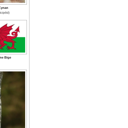
 Cynan
icipéid)
ine Bige