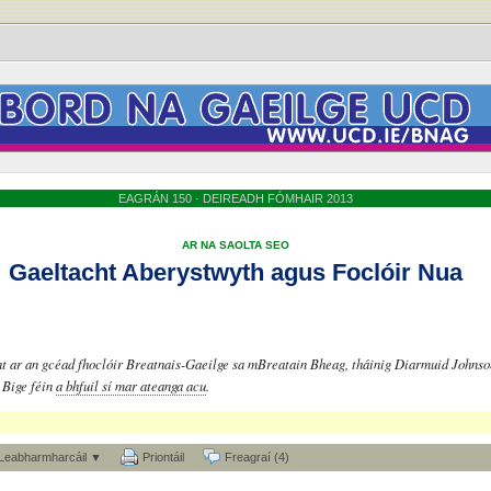
EAGRÁN 150 · DEIREADH FÓMHAIR 2013
AR NA SAOLTA SEO
Gaeltacht Aberystwyth agus Foclóir Nua
t ar an gcéad fhoclóir Breatnais-Gaeilge sa mBreatain Bheag, tháinig Diarmuid Johnson
 Bige féin
a bhfuil sí mar ateanga acu
.
Leabharmharcáil ▼
Priontáil
Freagraí (4)