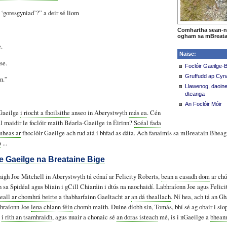
‘goresgyniad’?” a deir sé liom
Comhartha sean-na
ogham sa mBreata
.
Naisc:
se.
Foclóir Gaeilge-
Gruffudd ap Cyn
nn.”
Llawenog, daoine
dteanga
An Foclóir Móir
-Gaeilge
i riocht a fhoilsithe
anseo in Aberystwyth
más ea
. Cén
al maidir le foclóir maith Béarla-Gaeilge in Éirinn?
Scéal fada
mheas ar
fhoclóir Gaeilge ach rud atá i bhfad as dáta. Ach fanaimís sa mBreatain Bheag
o
...
e Gaeilge na Breataine Bige
high Joe Mitchell in Aberystwyth tá cónaí ar Felicity Roberts,
bean a casadh dom
ar chú
n sa Spidéal agus bliain i gCill Chiaráin i dtús na naochaidí. Labhraíonn Joe agus Felic
eall ar chomhrá beirte
a thabharfainn Gaeltacht ar
an dá theallach
. Ní hea, ach tá an G
bhraíonn Joe
lena chlann féin
chomh maith. Duine díobh sin, Tomás, bhí sé ag obair i sio
e
i rith an tsamhraidh
, agus nuair a chonaic sé
an doras isteach
mé, is i nGaeilge a
bhean