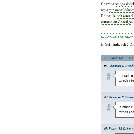
Céard is
teanga dhúc
agus
gan cónaí déant
Rathaille
ach oiread l
cruinne an Ghaeilge
.
MAIDIR LEIS AN ÚDAR
Is Gaillimheach é Diar
FREAGRAÍ NA LÉITH