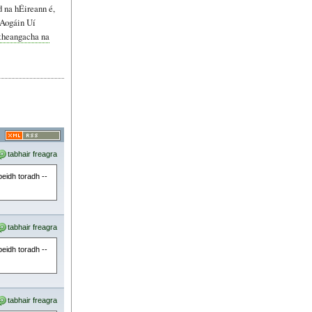
 na hÉireann é,
 Aogáin Uí
 theangacha na