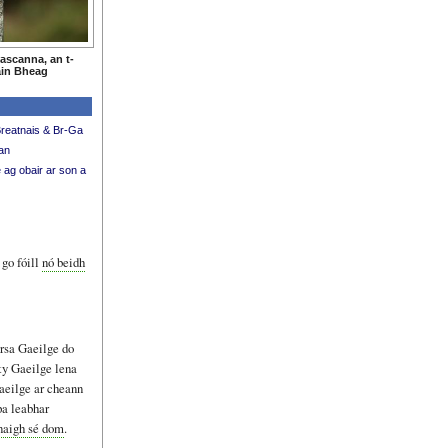
scanna, an t-
in Bheag
Breatnais & Br-Ga
an
 ag obair ar son a
 go fóill
nó beidh
rsa Gaeilge do
ity Gaeilge lena
haeilge ar cheann
pa leabhar
naigh sé dom
.