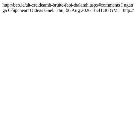
http://beo.ie/alt-creideamh-bruite-faoi-thalamh.aspx#comments
I ngan
ga
Cóipcheart Oideas Gael.
Thu, 06 Aug 2026 16:41:30 GMT
http:/