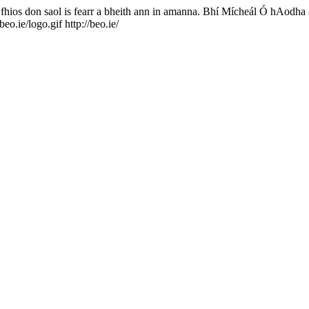
 fhios don saol is fearr a bheith ann in amanna. Bhí Mícheál Ó hAodha ag
/beo.ie/logo.gif
http://beo.ie/