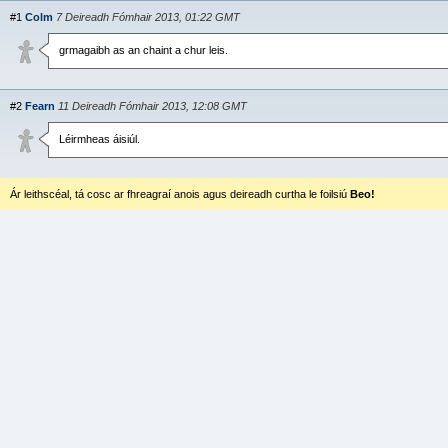
#1
Colm
7 Deireadh Fómhair 2013, 01:22 GMT
grmagaibh as an chaint a chur leis.
#2
Fearn
11 Deireadh Fómhair 2013, 12:08 GMT
Léirmheas áisiúl.
Ár leithscéal, tá cosc ar fhreagraí anois agus deireadh curtha le foilsiú
Beo!