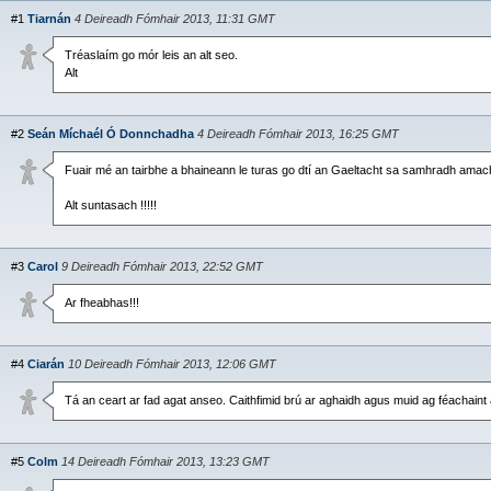
#1
Tiarnán
4 Deireadh Fómhair 2013, 11:31 GMT
Tréaslaím go mór leis an alt seo.
Alt
#2
Seán Míchaél Ó Donnchadha
4 Deireadh Fómhair 2013, 16:25 GMT
Fuair mé an tairbhe a bhaineann le turas go dtí an Gaeltacht sa samhradh amach 
Alt suntasach !!!!!
#3
Carol
9 Deireadh Fómhair 2013, 22:52 GMT
Ar fheabhas!!!
#4
Ciarán
10 Deireadh Fómhair 2013, 12:06 GMT
Tá an ceart ar fad agat anseo. Caithfimid brú ar aghaidh agus muid ag féachaint a
#5
Colm
14 Deireadh Fómhair 2013, 13:23 GMT