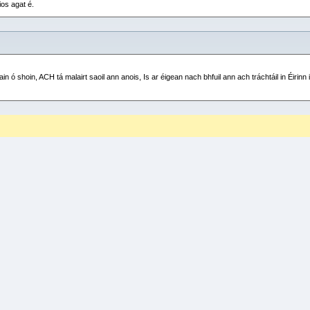
os agat é.
n ó shoin, ACH tá malairt saoil ann anois, Is ar éigean nach bhfuil ann ach tráchtáil in Éirinn i