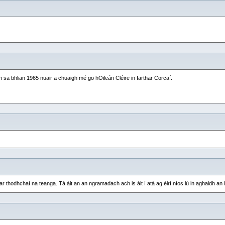
sa bhlian 1965 nuair a chuaigh mé go hOileán Cléire in Iarthar Corcaí.
r thodhchaí na teanga. Tá áit an an ngramadach ach is áit í atá ag éirí níos lú in aghaidh an l