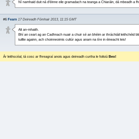
Ní namhaid duit ná d'éinne eile gramadach na teanga a Chiaráin, dá mbeadh a fhi
#6
Fearn
17 Deireadh Fómhair 2013, 11:15 GMT
Alt an-mhaith.
Bhí an ceart ag an Cadhnach nuair a chuir sé an bhéim ar thráchtáil leithchéid bliai
tuillte againn, ach choinneoimis cultúr agus anam na tíre in éineacht leis!
Ár leithscéal, tá cosc ar fhreagraí anois agus deireadh curtha le foilsiú
Beo!