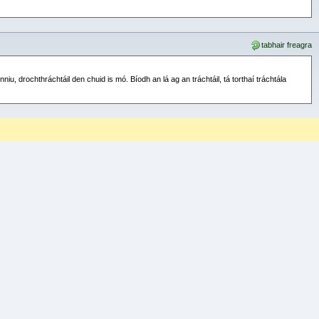
tabhair freagra
nniu, drochthráchtáil den chuid is mó. Bíodh an lá ag an tráchtáil, tá torthaí tráchtála