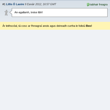
#1
Lillis Ó Laoire
9 Eanáir 2012, 16:57 GMT
tabhair freagra
An-agallamh, treise libh!
Ár leithscéal, tá cosc ar fhreagraí anois agus deireadh curtha le foilsiú
Beo!