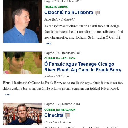
Eagrán 106, Feabhra 2010
THALL IS ABHUS
Claochlú na hUrlabhra
2
Seán Tadhg Ó Gairbhí
Tá
díospóireacht
chinniúnach
ar siúl faoin nGaeilge
faoi láthair ach tá ceist amháin atá níos tábhachtaí ná
aon cheann eile, a scríobhann Seán Tadhg Ó Gairbhí.
»»»
Eagrán 109, Bealtaine 2010
CÚINNE NA nEALAÍON
Ó Fanatic agus Teenage Cics go
River Road: Ag Caint le Frank Berry
Roibeard Ó Cuinn
Bhuail Roibeard Ó Cuinn le Frank Berry
ar na mallaibh
agus
chuir faisnéis air
faoi
thionscadal a bhí
ar na bacáin
le blianta anuas, scannán dar teideal River Road.
»»»
Eagrán 156, Aibreán 2014
CÚINNE NA nEALAÍON
Cinecittà
3
Ciara Nic Gabhann