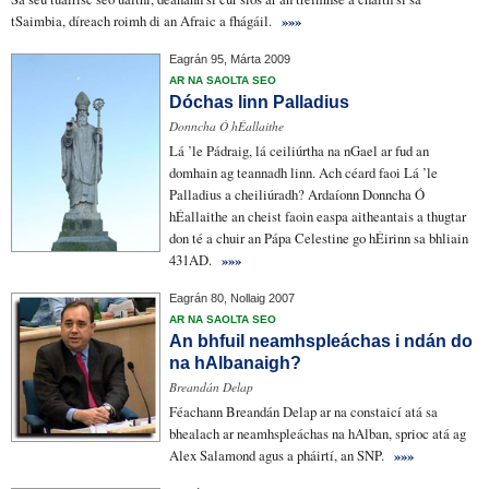
tSaimbia,
díreach roimh di an Afraic a fhágáil.
»»»
Eagrán 95, Márta 2009
AR NA SAOLTA SEO
Dóchas linn Palladius
Donncha Ó hÉallaithe
Lá ’le Pádraig,
lá ceiliúrtha
na nGael ar fud an
domhain
ag teannadh linn
. Ach céard faoi Lá ’le
Palladius a
cheiliúradh
?
Ardaíonn
Donncha Ó
hÉallaithe an cheist faoin
easpa aitheantais
a thugtar
don té a chuir an Pápa Celestine go hÉirinn sa bhliain
431AD.
»»»
Eagrán 80, Nollaig 2007
AR NA SAOLTA SEO
An bhfuil neamhspleáchas i ndán do
na hAlbanaigh?
Breandán Delap
Féachann Breandán Delap ar
na constaicí atá sa
bhealach ar neamhspleáchas na hAlban,
sprioc
atá ag
Alex Salamond agus a pháirtí, an SNP.
»»»