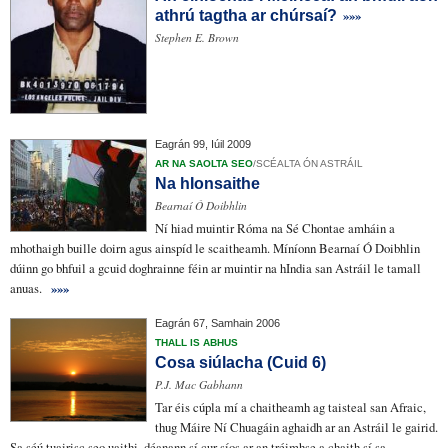
»»»
athrú tagtha ar chúrsaí?
Stephen E. Brown
Eagrán 99, Iúil 2009
AR NA SAOLTA SEO
/
SCÉALTA ÓN ASTRÁIL
Na hIonsaithe
Bearnaí Ó Doibhlin
Ní hiad muintir Róma na Sé Chontae amháin a
mhothaigh
buille doirn
agus
ainspíd
le scaitheamh
.
Míníonn
Bearnaí Ó Doibhlin
dúinn go bhfuil a gcuid
doghrainne
féin ar muintir na hIndia san Astráil le tamall
anuas.
»»»
Eagrán 67, Samhain 2006
THALL IS ABHUS
Cosa siúlacha (Cuid 6)
P.J. Mac Gabhann
Tar éis cúpla mí a chaitheamh
ag taisteal
san Afraic,
thug Máire Ní Chuagáin aghaidh ar an Astráil le gairid.
Sa
séú tuairisc
seo uaithi, déanann sí cur síos ar an
tréimhse
a chaith sí
sa