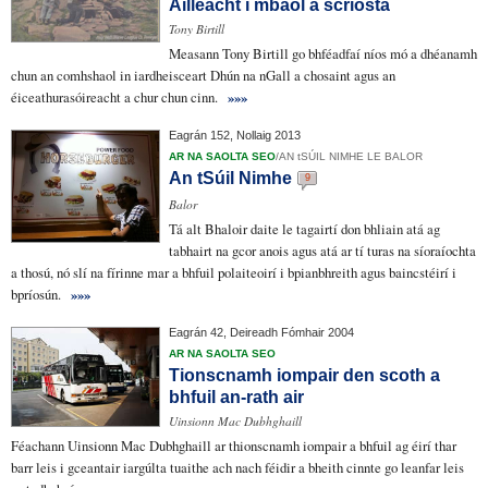
Áilleacht i mbaol a scriosta
Tony Birtill
Measann Tony Birtill go bhféadfaí níos mó a dhéanamh
chun
an comhshaol
in
iardheisceart
Dhún na nGall
a chosaint
agus
an
éiceathurasóireacht
a chur chun cinn.
»»»
Eagrán 152, Nollaig 2013
AR NA SAOLTA SEO
/
AN tSÚIL NIMHE LE BALOR
An tSúil Nimhe
9
Balor
Tá alt Bhaloir daite le tagairtí
don bhliain
atá ag
tabhairt na gcor
anois agus atá ar tí turas na síoraíochta
a thosú, nó
slí na fírinne
mar a bhfuil polaiteoirí
i bpianbhreith
agus baincstéirí i
bpríosún.
»»»
Eagrán 42, Deireadh Fómhair 2004
AR NA SAOLTA SEO
Tionscnamh iompair den scoth a
bhfuil an-rath air
Uinsionn Mac Dubhghaill
Féachann Uinsionn Mac Dubhghaill ar
thionscnamh iompair
a bhfuil ag éirí thar
barr leis
i gceantair iargúlta tuaithe
ach nach féidir a bheith cinnte go leanfar leis