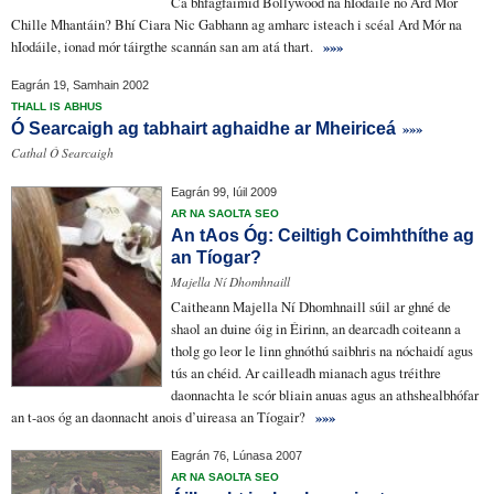
Cá bhfágfaimid
Bollywood na hIodáile nó Ard Mór
Chille Mhantáin? Bhí Ciara Nic Gabhann
ag amharc isteach i
scéal Ard Mór na
hIodáile,
ionad mór táirgthe scannán
san am atá thart
.
»»»
Eagrán 19, Samhain 2002
THALL IS ABHUS
»»»
Ó Searcaigh ag tabhairt aghaidhe ar Mheiriceá
Cathal Ó Searcaigh
Eagrán 99, Iúil 2009
AR NA SAOLTA SEO
An tAos Óg: Ceiltigh Coimhthíthe ag
an Tíogar?
Majella Ní Dhomhnaill
Caitheann
Majella Ní Dhomhnaill
súil ar ghné
de
shaol an
duine óig in Éirinn
, an
dearcadh coiteann
a
tholg go leor
le linn
ghnóthú saibhris
na
nóchaidí
agus
tús an chéid
. Ar cailleadh
mianach
agus
tréithre
daonna
chta
le scór bliain anuas agus an
athshealbhófar
an
t-aos óg
an daonnacht anois d’uireasa an Tíogair?
»»»
Eagrán 76, Lúnasa 2007
AR NA SAOLTA SEO