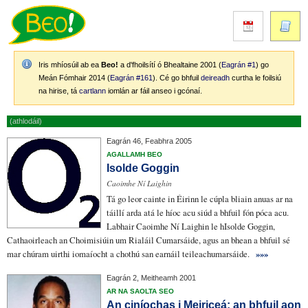
Iris mhíosúil ab ea
Beo!
a d'fhoilsítí ó Bhealtaine 2001 (
Eagrán #1
) go
Meán Fómhair 2014 (
Eagrán #161
). Cé go bhfuil
deireadh
curtha le foilsiú
na hirise, tá
cartlann
iomlán ar fáil anseo i gcónaí.
(athlodáil)
Eagrán 46, Feabhra 2005
AGALLAMH BEO
Isolde Goggin
Caoimhe Ní Laighin
Tá go leor cainte in Éirinn le cúpla bliain anuas ar na
táillí arda
atá le híoc acu siúd a bhfuil fón póca acu.
Labhair Caoimhe Ní Laighin le hIsolde Goggin,
Cathaoirleach
an Choimisiúin um Rialáil Cumarsáide
, agus an bhean a bhfuil sé
mar chúram uirthi
iomaíocht
a chothú
san earnáil teileachumarsáide
.
»»»
Eagrán 2, Meitheamh 2001
AR NA SAOLTA SEO
An ciníochas i Meiriceá: an bhfuil aon